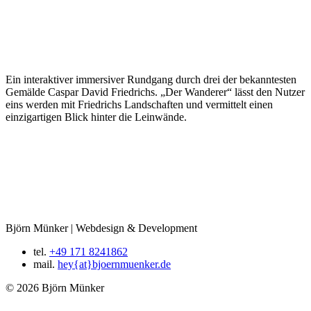
Virtueller Rundgang durch drei Gemäldes des Malers Caspar David
Friedrich. Umgesetzt als fiktives Projekt für die Hamburger
Kunsthalle im Rahmen meines Vordiploms im Fachbereich
Multimedia.
Ein interaktiver immersiver Rundgang durch drei der bekanntesten
Gemälde Caspar David Friedrichs. „Der Wanderer“ lässt den Nutzer
eins werden mit Friedrichs Landschaften und vermittelt einen
einzigartigen Blick hinter die Leinwände.
Björn Münker | Webdesign & Development
tel.
+49 171 8241862
mail.
hey{at}bjoernmuenker.de
©
2026 Björn Münker